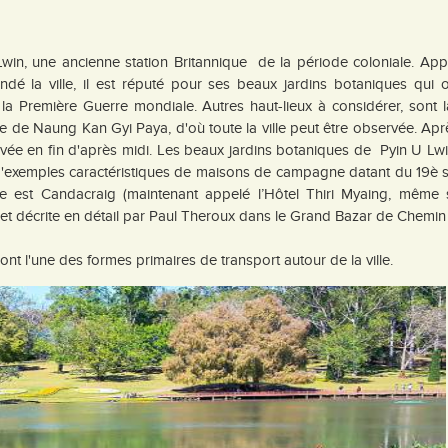
in, une ancienne station Britannique de la période coloniale. App
dé la ville, il est réputé pour ses beaux jardins botaniques qui o
la Première Guerre mondiale. Autres haut-lieux à considérer, sont 
e de Naung Kan Gyi Paya, d'où toute la ville peut être observée. Ap
ivée en fin d'après midi. Les beaux jardins botaniques de Pyin U Lw
d'exemples caractéristiques de maisons de campagne datant du 19è s
e est Candacraig (maintenant appelé l’Hôtel Thiri Myaing, même s’
 et décrite en détail par Paul Theroux dans le Grand Bazar de Chemin
nt l'une des formes primaires de transport autour de la ville.