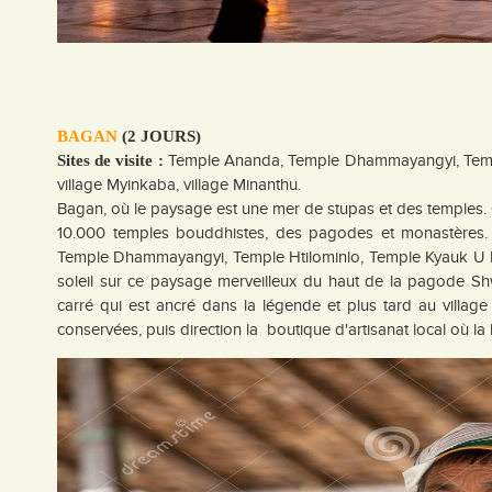
BAGAN
(2 JOURS)
Temple Ananda, Temple Dhammayangyi, Templ
Sites de visite :
village Myinkaba, village Minanthu.
Bagan, où le paysage est une mer de stupas et des temples. Ce
10.000 temples bouddhistes, des pagodes et monastères. 
Temple Dhammayangyi, Temple Htilominlo, Temple Kyauk U M
soleil sur ce paysage merveilleux du haut de la pagode 
carré qui est ancré dans la légende et plus tard au villa
conservées, puis direction la boutique d'artisanat local où la 