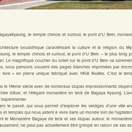
gayaKyaung, le temple chinois et surtout, le pont d’U Bein, monast
chitecture bouddhique caractérisant la culture et la religion du M
g, le temple chinois et surtout, le pont d’U Bein – le plus long p
n. Le magnifique coucher du soleil sur le pont d’U Bein va sûremen
vres, nous pensons souvent des pages blanches imprimées par encre 
livre » en pierre unique fabriqué avec 1458 feuilles. C’est le tem
ns le 14ème siècle avec de nombreux stupas impressionnants dispers
nchée d'Ava', et l'élégant monastère en teck de Bagaya Kyaung. L’a
d’expérimenter.
rs le passé, qui vous permet d'explorer les vestiges d'une ville a
s et temples qui nous aident à vivre dans un monde loin de l'agitatio
luent le Monastère Bagaya de teck et ses stupas autour, le monastèr
eusement, ne peut pas actuellement être grimpé en raison de ses esc