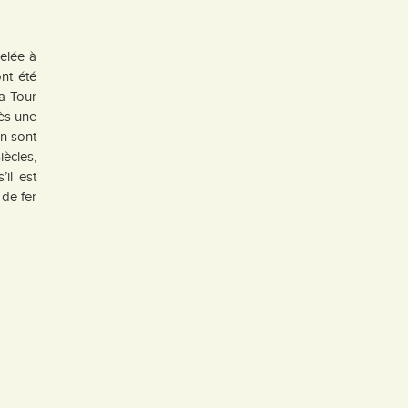
elée à
nt été
la Tour
rès une
in sont
iècles,
il est
 de fer