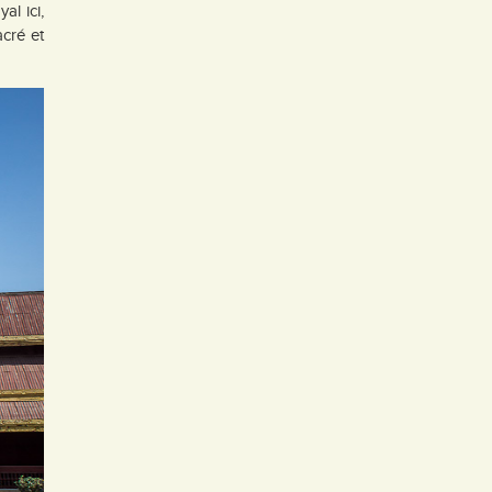
al ici,
acré et