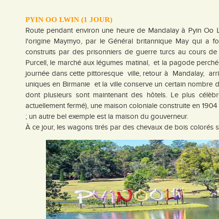
PYIN OO LWIN (1 JOUR)
Route pendant environ une heure de Mandalay à Pyin Oo Lw
l'origine Maymyo, par le Général britannique May qui a fon
construits par des prisonniers de guerre turcs au cours de 
Purcell, le marché aux légumes matinal, et la pagode perché
journée dans cette pittoresque ville, retour à Mandalay, arr
uniques en Birmanie et la ville conserve un certain nombre 
dont plusieurs sont maintenant des hôtels. Le plus célèbr
actuellement fermé), une maison coloniale construite en 1904
; un autre bel exemple est la maison du gouverneur.
À ce jour, les wagons tirés par des chevaux de bois colorés so