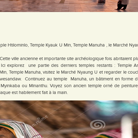
e Htilominlo, Temple Kyauk U Min, Temple Manuha , le Marché Nya
tte ville ancienne et importante site archéologique fois abritaient p
Ici explorez une partie des derniers temples restants : Temple A
in, Temple Manuha, visitez le Marché Nyaung U et regarder le couc
Shwesandaw. Continuez au temple Manuha, un bâtiment en forme de
ge Myinkaba ou Minanthu. Voyez son ancien temple orné de peinture
laque est habilement fait à la main.