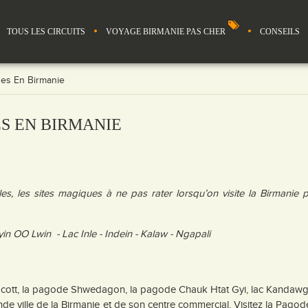
TOUS LES CIRCUITS
VOYAGE BIRMANIE PAS CHER
CONSEILS
nes En Birmanie
ES EN BIRMANIE
es, les sites magiques à ne pas rater lorsqu’on visite la Birmanie 
n OO Lwin - Lac Inle - Indein - Kalaw - Ngapali
cott, la pagode Shwedagon, la pagode Chauk Htat Gyi, lac Kandawg
de ville de la Birmanie et de son centre commercial. Visitez la Pagod