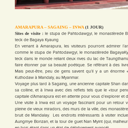
AMARAPURA – SAGAING – INWA
(1 JOUR)
le stupa de Pahtodawgyi, le monastèrede Ba
Sites de visite :
teck de Bagaya Kyaung
En venant à Amarapura, les visiteurs pourront admirer l’ar
comme le stupa de Pahtodawgyi, le monastèrede BagayaKyaun
teck dans le monde reliant deux rives du lac de Taungthama
faire étonner par sa beauté poétique. Se référant à des li
Mais peut-être, peu de gens savent qu’il y a un énorme « 
Kuthodaw à Mandaly, au Myanmar.
Voyage plus tard à Sagaing, une ancienne capitale Shan da
sa colline, et à Inwa avec des reflets tels que le «tour pe
capitale d’Amarapura est en attente pour vous d’explorer et 
Une visite à Inwa est un voyage fascinant pour un retour ve
pleine de vieux miradors, des murs de la ville, des monastère
bruit de Mandalay. Les endroits intéressants à visiter inc
Aungmye Bonzan, et la tour de guet Nan Myint (qui, malheur
en bois étant dans un état de délabrement avancé).