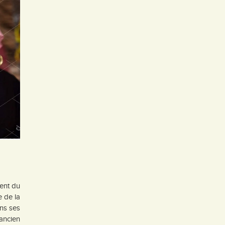
ent du
 de la
ans ses
’ancien