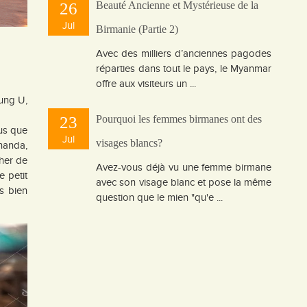
26
Beauté Ancienne et Mystérieuse de la
Jul
Birmanie (Partie 2)
Avec des milliers d’anciennes pagodes
réparties dans tout le pays, le Myanmar
offre aux visiteurs un ...
ung U,
23
Pourquoi les femmes birmanes ont des
lus que
Jul
visages blancs?
nanda,
her de
Avez-vous déjà vu une femme birmane
 petit
avec son visage blanc et pose la même
s bien
question que le mien "qu'e ...