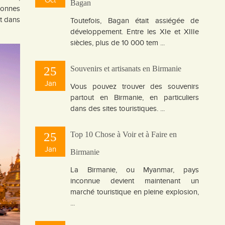
Oct
Bagan
bonnes
t dans
Toutefois, Bagan était assiégée de
développement. Entre les XIe et XIIIe
siècles, plus de 10 000 tem ...
25
Souvenirs et artisanats en Birmanie
Jan
Vous pouvez trouver des souvenirs
partout en Birmanie, en particuliers
dans des sites touristiques. ...
25
Top 10 Chose à Voir et à Faire en
Jan
Birmanie
La Birmanie, ou Myanmar, pays
inconnue devient maintenant un
marché touristique en pleine explosion,
...