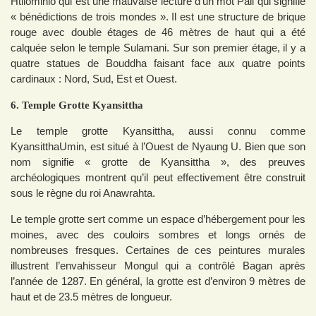
Htilominlo qui est une mauvaise lecture d’un mot Pali qui signifie
« bénédictions de trois mondes ». Il est une structure de brique
rouge avec double étages de 46 mètres de haut qui a été
calquée selon le temple Sulamani. Sur son premier étage, il y a
quatre statues de Bouddha faisant face aux quatre points
cardinaux : Nord, Sud, Est et Ouest.
6. Temple Grotte Kyansittha
Le temple grotte Kyansittha, aussi connu comme
KyansitthaUmin, est situé à l’Ouest de Nyaung U. Bien que son
nom signifie « grotte de Kyansittha », des preuves
archéologiques montrent qu’il peut effectivement être construit
sous le règne du roi Anawrahta.
Le temple grotte sert comme un espace d’hébergement pour les
moines, avec des couloirs sombres et longs ornés de
nombreuses fresques. Certaines de ces peintures murales
illustrent l’envahisseur Mongul qui a contrôlé Bagan après
l’année de 1287. En général, la grotte est d’environ 9 mètres de
haut et de 23.5 mètres de longueur.