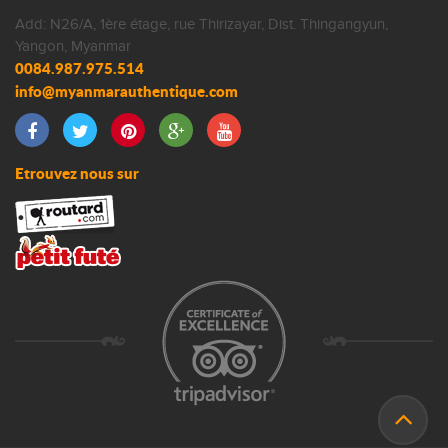
Add: N26/A, 1ère étage, rue Thirizayar, Dist. Thingangyun,
Yangon, Myanmar
0084.987.975.514
Etrouvez nous sur