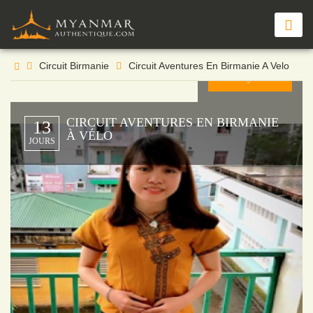
À partir de
€
pers
Circuit Birmanie
Circuit Aventures En Birmanie A Velo
Envoyer →
CIRCUIT AVENTURES EN BIRMANIE
13
À VÉLO
JOURS