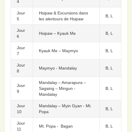
4
Jour
Hsipaw & Excursions dans
B, L
5
les alentours de Hsipaw
Jour
Hsipaw – Kyauk Me
B, L
6
Jour
Kyauk Me – Maymyo
B, L
7
Jour
Maymyo - Mandalay
B, L
8
Mandalay – Amarapura –
Jour
Sagaing – Mingun -
B, L
9
Mandalay
Jour
Mandalay – Myin Gyan - Mt.
B, L
10
Popa
Jour
Mt. Popa - Bagan
B, L
11