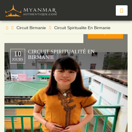
À partir de
€
pers
Circuit Birmanie
Circuit Spiritualite En Birmanie
Envoyer →
CIRCUIT SPIRITUALITÉ EN
10
BIRMANIE
JOURS