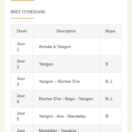
BREF ITINÉRAIRE
Durée
Description
Repas
Jour
Arrivée à Yangon
1
Jour
Yangon
B
2
Jour
Yangon – Rocher D’or
B, L
3
Jour
Rocher D’or - Bago - Yangon
B, L
4
Jour
Yangon - Ava - Mandalay
B
5
Jour
Mandalay - Sagaing -