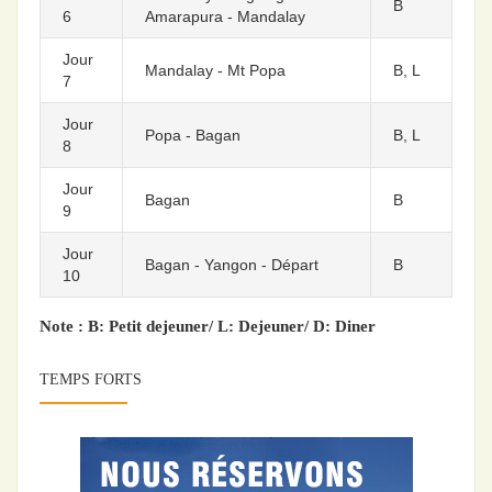
B
6
Amarapura - Mandalay
Jour
Mandalay - Mt Popa
B, L
7
Jour
Popa - Bagan
B, L
8
Jour
Bagan
B
9
Jour
Bagan - Yangon - Départ
B
10
Note : B: Petit dejeuner/ L: Dejeuner/ D: Diner
TEMPS FORTS